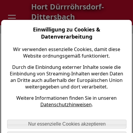
Hort Dürrröhrsdorf-
Dittersbach
Einwilligung zu Cookies &
Hort Dürrröhrsdorf-Dittersbach > Aktuelles
Datenverarbeitung
Information an alle Eltern
Wir verwenden essenzielle Cookies, damit diese
Liebe Eltern,
Website ordnungsgemäß funktioniert.
aus aktuellem Anlass möchten wir Sie bitten, Ihr Kind
für den Umgang mit fremden Personen zu
Durch die Einbindung externer Inhalte sowie die
sensibilisieren. Erneut wurde ein Kind auf dem
Einbindung von Streaming-Inhalten werden Daten
Heimweg von einer unbekannten Person
an Dritte auch außerhalb der Europäischen Union
angesprochen. Den Vorfall haben wir ernst genommen
weitergegeben und dort verarbeitet.
und die erforderlichen Maßnahmen eingeleitet.
Weitere Informationen finden Sie in unseren
Datenschutzhinweisen
.
Bitte sprechen Sie mit Ihrem Kind darüber,
- niemals mit fremden Personen mitzugehen oder in ein
Fahrzeug einzusteigen
Nur essenzielle Cookies akzeptieren
- keine Geschenke oder andere Angebote von
unbekannten Personen anzunehmen