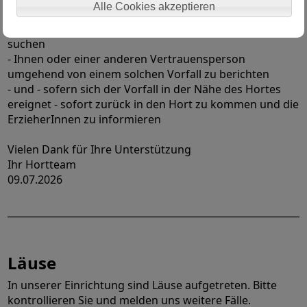
Alle Cookies akzeptieren
- sich in einer solchen Situation laut bemerkbar zu
machen und Hilfe bei vertrauten Erwachsenen zu
suchen
- Ihnen oder einer anderen Vertrauensperson
umgehend von einem solchen Vorfall zu berichten
- und - sofern sich der Vorfall in der Nähe des Hortes
ereignet - sofort zurück in den Hort zu kommen und die
ErzieherInnen zu informieren
Vielen Dank für Ihre Unterstützung
Ihr Hortteam
09.07.2026
______________________________________________________________
Läuse
In unserer Einrichtung sind Läuse aufgetreten. Bitte
kontrollieren Sie und melden uns weitere Fälle.