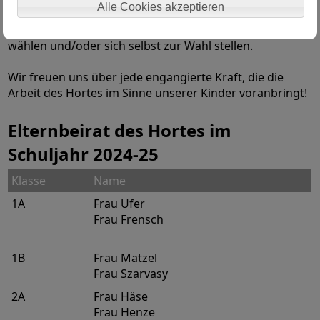
Alle Cookies akzeptieren
Klasse ansprechen. Jedes Jahr können Sie die Vertreter
in der Elternbeiratrunde direkt von Ihrer Klasse aus
wählen und/oder sich selbst zur Wahl stellen.
Wir freuen uns über jede engangierte Kraft, die die
Arbeit des Hortes im Sinne unserer Kinder voranbringt!
Elternbeirat des Hortes im
Schuljahr 2024-25
Klasse
Name
1A
Frau Ufer
Frau Frensch
1B
Frau Matzel
Frau Szarvasy
2A
Frau Häse
Frau Henze