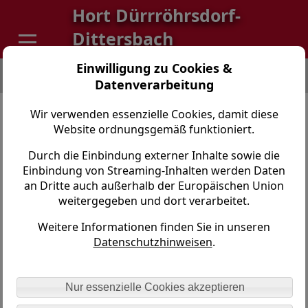
Hort Dürrröhrsdorf-
Dittersbach
Einwilligung zu Cookies &
Hort Dürrröhrsdorf-Dittersbach > Elternbeirat >
Allgemeines
Datenverarbeitung
Elternbeirat
Wir verwenden essenzielle Cookies, damit diese
Website ordnungsgemäß funktioniert.
Der Elternbeirat des Hortes tagt in regelmäßigen
Abständen, um die Interessen der Eltern des Hortes
Durch die Einbindung externer Inhalte sowie die
gegenüber der Gmeinde und der Eltern im Hort direkt
Einbindung von Streaming-Inhalten werden Daten
zu vertreten. Wir planen die Festivitäten, Aktionen wie
an Dritte auch außerhalb der Europäischen Union
Frühjahrsputz in Zusammenarbeit mit der Hortleitung.
weitergegeben und dort verarbeitet.
Wir beraten über die Schließtage und über alle
Weitere Informationen finden Sie in unseren
Veränderungen, die im Hort notwendig sind. Wir
Datenschutzhinweisen
.
suchen immer eine für beide Seiten sinnvolle und
praktikabel Lösung im Sinne der betreuten Kinder zu
finden.
Nur essenzielle Cookies akzeptieren
Gern können Sie uns als Elternbeiräte direkt für Ihre