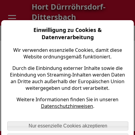
Hort Dürrröhrsdorf-
Dittersbach
Einwilligung zu Cookies &
Hort Dürrröhrsdorf-Dittersbach > Ferien/Schließtage >
Schließtage
Datenverarbeitung
Schließtage 2026
Wir verwenden essenzielle Cookies, damit diese
Website ordnungsgemäß funktioniert.
Schließtage 2026.pdf
Durch die Einbindung externer Inhalte sowie die
Einbindung von Streaming-Inhalten werden Daten
Schließtage Hort September 2024
an Dritte auch außerhalb der Europäischen Union
bis Januar 2026
weitergegeben und dort verarbeitet.
Weitere Informationen finden Sie in unseren
Schließtage Hort September 24 bis Januar 26
Datenschutzhinweisen
.
Nur essenzielle Cookies akzeptieren